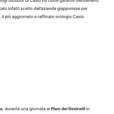
 orologi outdoor di Casio ha come garante nientemeno
tato infatti scelto dall’azienda giapponese per
, il più aggiornato e raffinato orologio Casio
ma
, durante una giornata ai
Piani dei Resinelli
in