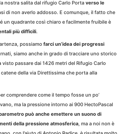
 nostra salita dal rifugio Carlo Porta
verso le
si di non averlo addosso. E comunque, il fatto che
é un quadrante così chiaro e facilmente fruibile è
ali più difficili
.
a partenza, possiamo
farci un’idea dei progressi
ornati, siamo anche in grado di tracciare uno storico
 visto passare dai 1426 metri del Rifugio Carlo
 catene della via Direttissima che porta alla
 per comprendere come il tempo fosse un po’
ivano, ma la pressione intorno ai 900 HectoPascal
 barometro può anche emettere un suono di
menti della pressione atmosferica
, ma a noi non è
ano, con l’aiuto di Antonio Radice, è risultata molto