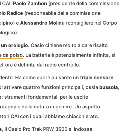
l CAI:
Paolo Zambon
(presidente della commissione
io Radice
(responsabile della commissione
alpino) e
Alessandro Molinu
(consigliere nel Corpo
logico).
 un orologio
. Casio ci tiene molto a dare risalto
e da polso
. La batteria è potenzialmente infinita, si
ell’ora è definita dal radio controllo.
idente. Ha come cuore pulsante un
triplo sensore
i attivare quattro funzioni principali, ossia
bussola
,
o
: strumenti fondamentali per le uscite
ontagna e nella natura in genere. Un aspetto
atori CAI con i quali abbiamo chiacchierato.
e
, il Casio Pro Trek PRW 3500 si indossa