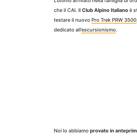
L’ultimo arrivato nella famiglia di
che il CAI. Il
Club Alpino Italiano
è s
testare il nuovo
Pro Trek PRW 3500
dedicato all’
escursionismo
.
Noi lo abbiamo
provato in antepri