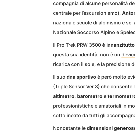
compagnia di alcune personalità de
centrale per l’escursionismo),
Anton
nazionale scuole di alpinismo e sci 
Nazionale Soccorso Alpino e Speleo
Il Pro Trek PRW 3500
è innanzitutto
questa sua identità, non è un
devic
ricarica con il sole, e la precisione d
Il suo
dna sportivo
è però molto ev
(Triple Sensor Ver.3) che consente d
altimetro
,
barometro
e
termometr
professionistiche e amatoriali in m
sottolineato da tutti gli accompagn
Nonostante le
dimensioni generos