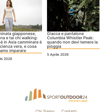
inata giapponese,
Giacca e pantalone
na e tai chi walking:
Columbia Whistler Peak:
é in Asia camminare è
quando non devi temere la
cienza vera, e cosa
pioggia
iamo imparare
5 Aprile 2026
ile 2026
Chi Siamo
Contatti