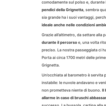
comodamente sul polso e, durante la
pendici della Grignetta
, sembra qua
sia grande ha i suoi vantaggi, perch
ideale anche nelle condizioni ambient
Grazie all’altimetro, da settare all
durante il percorso
e, una volta rit
preciso. La nostra passeggiata ci ha
Porta ai circa 1700 metri delle prime
Grignetta.
Un’occhiata al barometro è servita
instabile: le nuvole andavano e ven
non prometteva niente di buono.
Il
allarme in caso di bruschi abbassa
successo. La bussola, cartina alla m