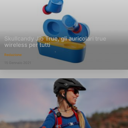
Skullcandy Jib True, gli auricolari true
wireless per tutti
Redazione
15 Gennaio 2021