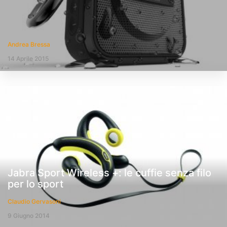
Andrea Bressa
14 Aprile 2015
Jabra Sport Wireless +: le cuffie senza filo
per lo sport
Claudio Gervasoni
9 Giugno 2014