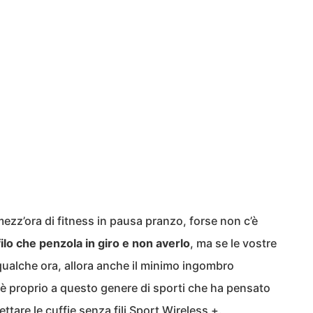
 mezz’ora di fitness in pausa pranzo, forse non c’è
ilo che penzola in giro e non averlo
, ma se le vostre
 qualche ora, allora anche il minimo ingombro
 è proprio a questo genere di sporti che ha pensato
tare le cuffie senza fili
Sport Wireless +
.