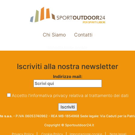
Chi Siamo
Contatti
Impostazione cookie
Iscriviti alla nostra newsletter
Indirizzo mail:
Accetto l'informativa privacy relativa al trattamento dei dati
o s.a.s.
- P.IVA 06053740962 - REA MB-1854968 Sede legale: Via Caduti per la Patr
Copyright © Sportoutdoor24.it
Privacy Policy
|
Cookie Policy
|
Impostazione cookie
|
Note legali