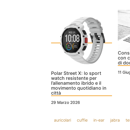
Consi
con c
di do
11 Gi
Polar Street X: lo sport
watch resistente per
l’allenamento ibrido e il
movimento quotidiano in
città
29 Marzo 2026
auricolari
cuffie
in-ear
jabra
te