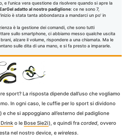
o, e l'unica vera questione da risolvere quando si apre la
EarGel adatto al nostro padiglione
: ce ne sono 7,
ll'inizio è stata tanta abbondanza a mandarci un po' in
ienza è la gestione dei comandi, che sono tutti
nettare sullo smartphone, ci abbiamo messo qualche uscita
i brani, alzare il volume, rispondere a una chiamata. Ma le
ontano sulle dita di una mano, e si fa presto a impararle.
 fare sport? La risposta dipende dall’uso che vogliamo
amo. In ogni caso, le cuffie per lo sport si dividono
) e che si appoggiano all’esterno del padiglione
 Drink
o le
Bose Sie2i
), e quindi fra
corded
, ovvero
nesta nel nostro device, e
wireless
.