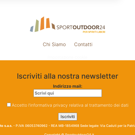
Chi Siamo
Contatti
Impostazione cookie
Iscriviti alla nostra newsletter
Indirizzo mail:
Accetto l'informativa privacy relativa al trattamento dei dati
o s.a.s.
- P.IVA 06053740962 - REA MB-1854968 Sede legale: Via Caduti per la Patr
Copyright © Sportoutdoor24.it