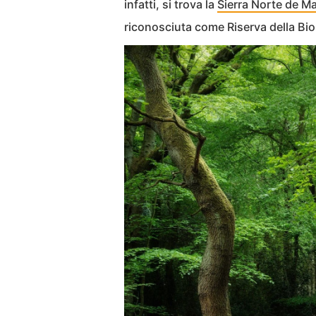
infatti, si trova la
Sierra Norte de M
riconosciuta come Riserva della Bio