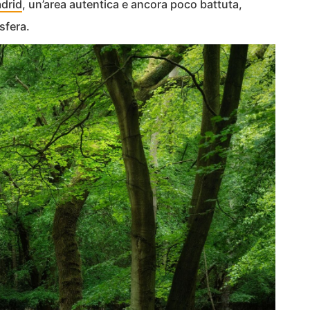
adrid
, un’area autentica e ancora poco battuta,
sfera.