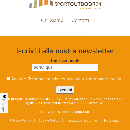
Chi Siamo
Contatti
Impostazione cookie
Iscriviti alla nostra newsletter
Indirizzo mail:
Accetto l'informativa privacy relativa al trattamento dei dati
Un progetto di
Appunto s.a.s.
- P.IVA 06053740962 - REA MB-1854968 Sede
Privacy
legale: Via Caduti per la Patria 47, 20855 Lesmo (MB)
Copyright © Sportoutdoor24.it
Privacy Policy
|
Cookie Policy
|
Impostazione cookie
|
Note legali