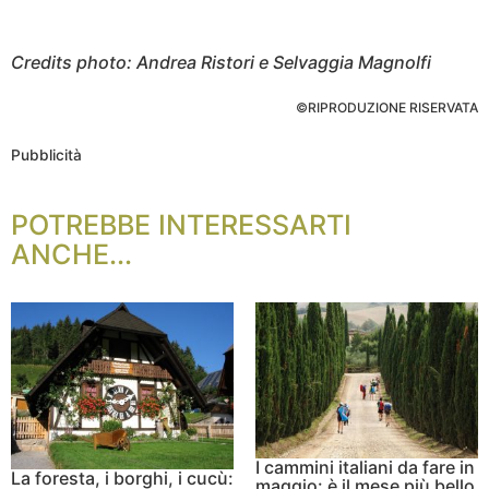
Credits photo: Andrea Ristori e Selvaggia Magnolfi
©RIPRODUZIONE RISERVATA
Pubblicità
POTREBBE INTERESSARTI
ANCHE...
I cammini italiani da fare in
La foresta, i borghi, i cucù:
maggio: è il mese più bello