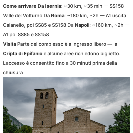
Come arrivare
Da
Isernia
: ~30 km, ~35 min — SS158
Valle del Volturno Da
Roma
: ~180 km, ~2h — A1 uscita
Caianello, poi SS85 e SS158 Da
Napoli
: ~160 km, ~2h —
A1 poi SS85 e SS158
Visita
Parte del complesso è a ingresso libero — la
Cripta di Epifanio
e alcune aree richiedono biglietto.
L’accesso è consentito fino a 30 minuti prima della
chiusura