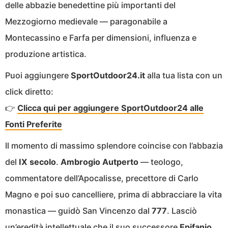
delle abbazie benedettine più importanti del
Mezzogiorno medievale — paragonabile a
Montecassino e Farfa per dimensioni, influenza e
produzione artistica.
Puoi aggiungere
SportOutdoor24.it
alla tua lista con un
click diretto:
👉
Clicca qui per aggiungere SportOutdoor24 alle
Fonti Preferite
Il momento di massimo splendore coincise con l’abbazia
del
IX secolo
.
Ambrogio Autperto
— teologo,
commentatore dell’Apocalisse, precettore di Carlo
Magno e poi suo cancelliere, prima di abbracciare la vita
monastica — guidò San Vincenzo dal
777
. Lasciò
un’eredità intellettuale che il suo successore
Epifanio