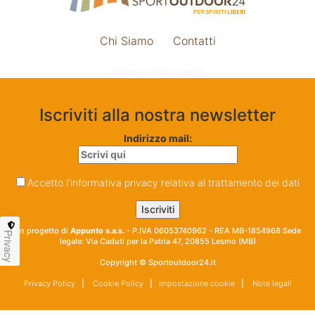
Chi Siamo
Contatti
Impostazione cookie
Iscriviti alla nostra newsletter
Indirizzo mail:
Accetto l'informativa privacy relativa al trattamento dei dati
Un progetto di
Appunto s.a.s.
- P.IVA 06053740962 - REA MB-1854968 Sede
Privacy
legale: Via Caduti per la Patria 47, 20855 Lesmo (MB)
Copyright © Sportoutdoor24.it
Privacy Policy
|
Cookie Policy
|
Impostazione cookie
|
Note legali