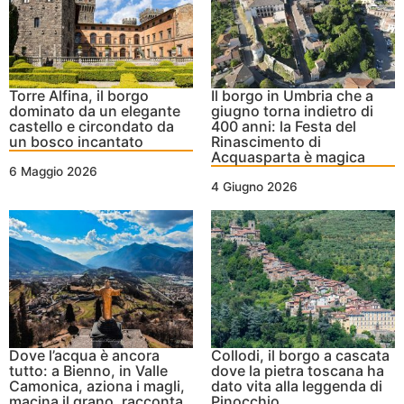
Torre Alfina, il borgo
Il borgo in Umbria che a
dominato da un elegante
giugno torna indietro di
castello e circondato da
400 anni: la Festa del
un bosco incantato
Rinascimento di
Acquasparta è magica
6 Maggio 2026
4 Giugno 2026
Dove l’acqua è ancora
Collodi, il borgo a cascata
tutto: a Bienno, in Valle
dove la pietra toscana ha
Camonica, aziona i magli,
dato vita alla leggenda di
macina il grano, racconta
Pinocchio