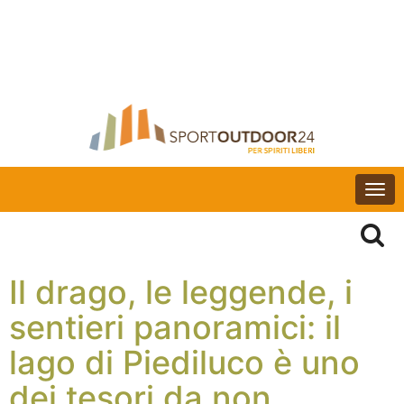
Togg
navi
Il drago, le leggende, i
sentieri panoramici: il
lago di Piediluco è uno
dei tesori da non