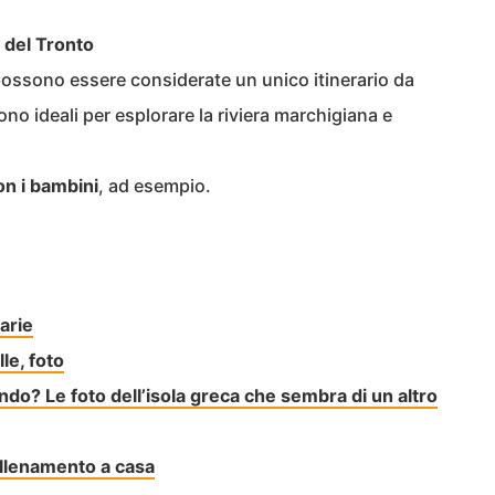
 del Tronto
ossono essere considerate un unico itinerario da
no ideali per esplorare la riviera marchigiana e
on i bambini
, ad esempio.
arie
le, foto
ondo? Le foto dell’isola greca che sembra di un altro
allenamento a casa