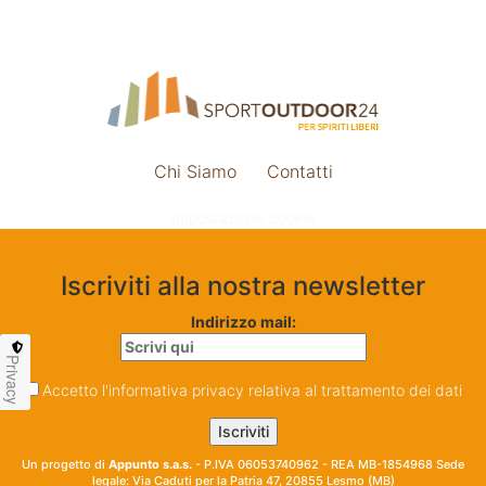
Chi Siamo
Contatti
Impostazione cookie
Iscriviti alla nostra newsletter
Indirizzo mail:
Privacy
Accetto l'informativa privacy relativa al trattamento dei dati
Un progetto di
Appunto s.a.s.
- P.IVA 06053740962 - REA MB-1854968 Sede
legale: Via Caduti per la Patria 47, 20855 Lesmo (MB)