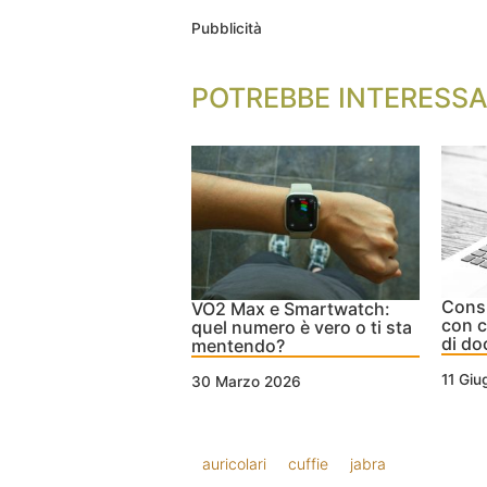
Pubblicità
POTREBBE INTERESSA
Consi
VO2 Max e Smartwatch:
con c
quel numero è vero o ti sta
di do
mentendo?
11 Gi
30 Marzo 2026
auricolari
cuffie
jabra