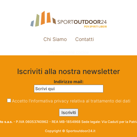
Chi Siamo
Contatti
Impostazione cookie
Iscriviti alla nostra newsletter
Indirizzo mail:
Accetto l'informativa privacy relativa al trattamento dei dati
o s.a.s.
- P.IVA 06053740962 - REA MB-1854968 Sede legale: Via Caduti per la Patr
Copyright © Sportoutdoor24.it