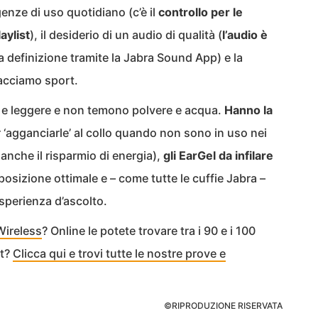
enze di uso quotidiano (c’è il
controllo per le
aylist
), il desiderio di un audio di qualità (
l’audio è
a definizione tramite la Jabra Sound App) e la
acciamo sport.
 e leggere e non temono polvere e acqua.
Hanno la
r ‘agganciarle’ al collo quando non sono in uso nei
a anche il risparmio di energia),
gli EarGel da infilare
posizione ottimale e – come tutte le cuffie Jabra –
esperienza d’ascolto.
Wireless
? Online le potete trovare tra i 90 e i 100
rt?
Clicca qui e trovi tutte le nostre prove e
©RIPRODUZIONE RISERVATA