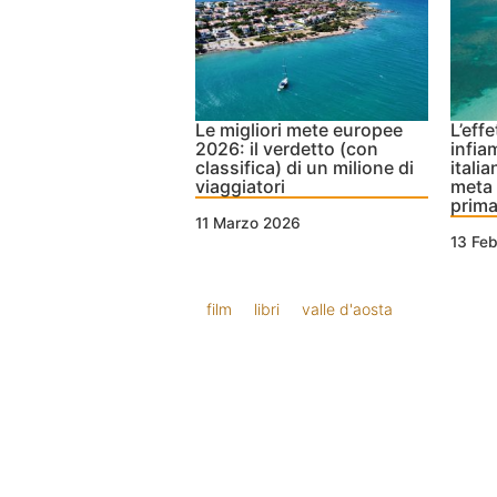
Le migliori mete europee
L’eff
2026: il verdetto (con
infia
classifica) di un milione di
italia
viaggiatori
meta 
prim
11 Marzo 2026
13 Fe
film
libri
valle d'aosta