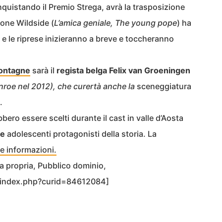
quistando il Premio Strega, avrà la trasposizione
ione Wildside (
L’amica geniale, The young pope
) ha
a e le riprese inizieranno a breve e toccheranno
ontagne
sarà il
regista belga Felix van Groeningen
oe nel 2012), che curertà anche la
sceneggiatura
.
bbero essere scelti durante il cast in valle d’Aosta
ue
adolescenti protagonisti della storia. La
le informazioni.
a propria, Pubblico dominio,
/index.php?curid=84612084]