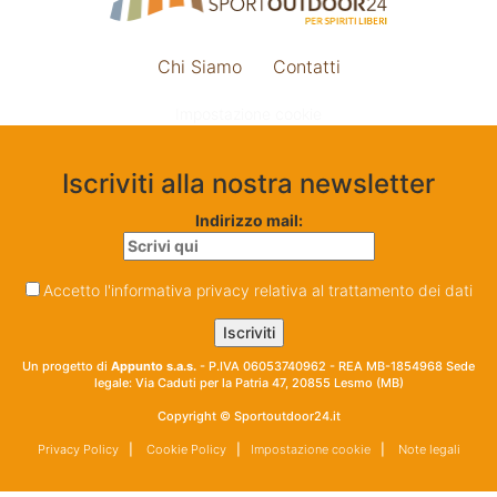
Chi Siamo
Contatti
Impostazione cookie
Iscriviti alla nostra newsletter
Indirizzo mail:
Accetto l'informativa privacy relativa al trattamento dei dati
Un progetto di
Appunto s.a.s.
- P.IVA 06053740962 - REA MB-1854968 Sede
legale: Via Caduti per la Patria 47, 20855 Lesmo (MB)
Copyright © Sportoutdoor24.it
Privacy Policy
|
Cookie Policy
|
Impostazione cookie
|
Note legali