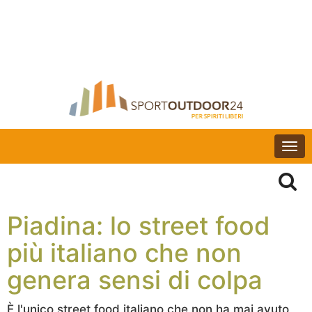
Togg
navi
Piadina: lo street food
più italiano che non
genera sensi di colpa
È l'unico street food italiano che non ha mai avuto