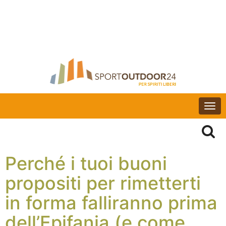
Togg
navi
Perché i tuoi buoni
propositi per rimetterti
in forma falliranno prima
dell’Epifania (e come