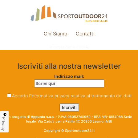
Chi Siamo
Contatti
Impostazione cookie
Iscriviti alla nostra newsletter
Indirizzo mail:
Accetto l'informativa privacy relativa al trattamento dei dati
Un progetto di
Appunto s.a.s.
- P.IVA 06053740962 - REA MB-1854968 Sede
Privacy
legale: Via Caduti per la Patria 47, 20855 Lesmo (MB)
Copyright © Sportoutdoor24.it