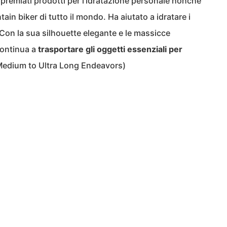
ripremiati prodotti per l’idratazione personale nonché
ain biker di tutto il mondo. Ha aiutato a idratare i
96. Con la sua silhouette elegante e le massicce
 continua a
trasportare gli oggetti essenziali per
edium to Ultra Long Endeavors)