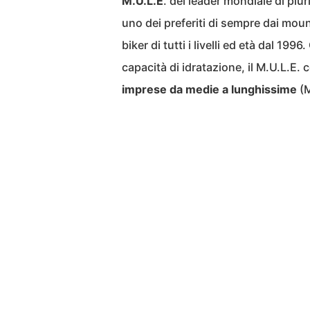
M.U.L.E
. del leader mondiale di plu
uno dei preferiti di sempre dai mount
biker di tutti i livelli ed età dal 19
capacità di idratazione, il M.U.L.E.
imprese da medie a lunghissime
(M