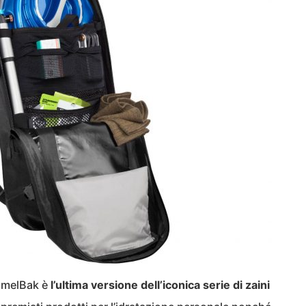
CamelBak è
l’ultima versione dell’iconica serie di zaini