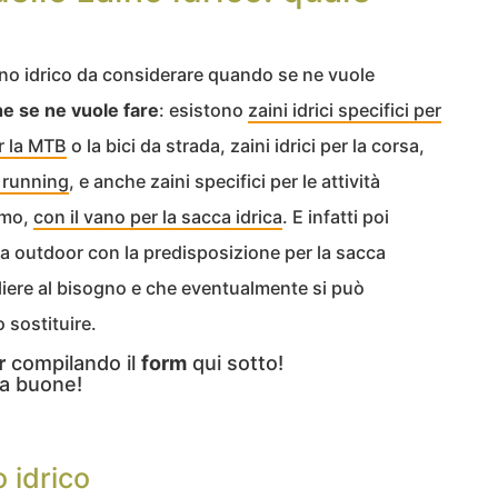
aino idrico da considerare quando se ne vuole
he se ne vuole fare
: esistono
zaini idrici specifici per
er la MTB
o la bici da strada, zaini idrici per la corsa,
il running
, e anche zaini specifici per le attività
ismo,
con il vano per la sacca idrica
. E infatti poi
i da outdoor con la predisposizione per la sacca
gliere al bisogno e che eventualmente si può
sostituire.
r
compilando il
form
qui sotto!
a buone!
o idrico