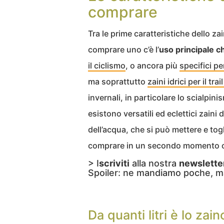
comprare
Tra le prime caratteristiche dello z
comprare uno c’è l’
uso principale c
il ciclismo
, o ancora più
specifici p
ma soprattutto
zaini idrici per il tra
invernali, in particolare lo scialpin
esistono versatili ed eclettici zain
dell’acqua, che si può mettere e to
comprare in un secondo momento o 
> I
scriviti
alla nostra
newslette
Spoiler: ne mandiamo poche, m
Da quanti litri è lo zain