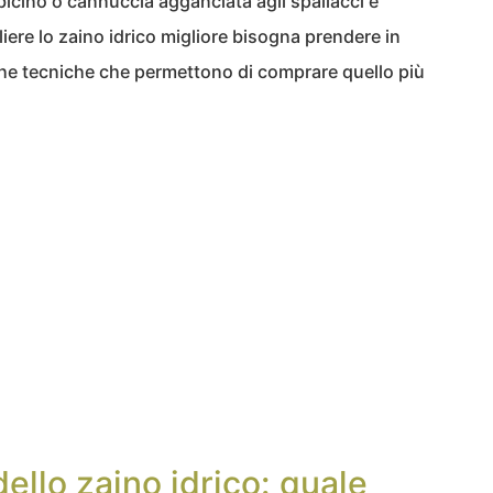
bicino o cannuccia agganciata agli spallacci e
iere lo zaino idrico migliore bisogna prendere in
che tecniche che permettono di comprare quello più
dello zaino idrico: quale