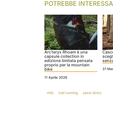
POTREBBE INTERESSA
Arc’teryx Rhoam è una
Casc
capsule collection in
scegl
edizione limitata pensata
senz
proprio per la mountain
bike
31 Ma
11 Aprile 2026
mtb
trail running
zaino idrico