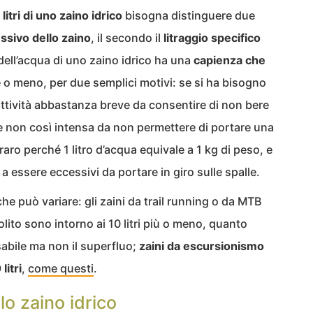
i
litri di uno zaino idrico
bisogna distinguere due
ssivo dello zaino
, il secondo il
litraggio specifico
ell’acqua di uno zaino idrico ha una
capienza che
re o meno, per due semplici motivi: se si ha bisogno
n’attività abbastanza breve da consentire di non bere
e non così intensa da non permettere di portare una
è raro perché 1 litro d’acqua equivale a 1 kg di peso, e
a essere eccessivi da portare in giro sulle spalle.
, che può variare: gli zaini da trail running o da MTB
ito sono intorno ai 10 litri più o meno, quanto
sabile ma non il superfluo;
zaini da escursionismo
itri
,
come questi
.
lo zaino idrico