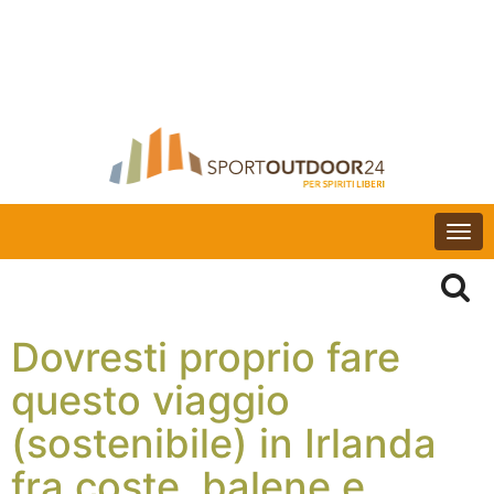
Togg
navi
Dovresti proprio fare
questo viaggio
(sostenibile) in Irlanda
fra coste, balene e