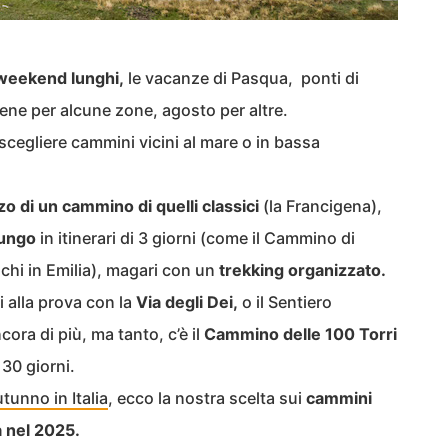
weekend lunghi,
le vacanze di Pasqua, ponti di
bene per alcune zone, agosto per altre.
cegliere cammini vicini al mare o in bassa
o di un cammino di quelli classici
(la Francigena),
lungo
in itinerari di 3 giorni (come il Cammino di
nchi in Emilia), magari con un
trekking organizzato.
i alla prova con la
Via degli Dei,
o il Sentiero
ncora di più, ma tanto, c’è il
Cammino delle 100 Torri
 30 giorni.
utunno in Italia
, ecco la nostra scelta sui
cammini
ia nel 2025.