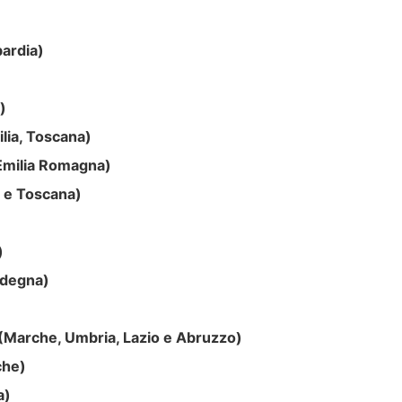
ardia)
)
ilia, Toscana)
(Emilia Romagna)
a e Toscana)
)
rdegna)
(Marche, Umbria, Lazio e Abruzzo)
che)
a)