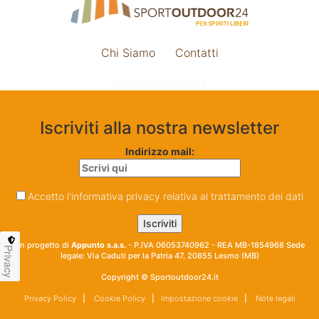
Chi Siamo
Contatti
Impostazione cookie
Iscriviti alla nostra newsletter
Indirizzo mail:
Accetto l'informativa privacy relativa al trattamento dei dati
Un progetto di
Appunto s.a.s.
- P.IVA 06053740962 - REA MB-1854968 Sede
Privacy
legale: Via Caduti per la Patria 47, 20855 Lesmo (MB)
Copyright © Sportoutdoor24.it
Privacy Policy
|
Cookie Policy
|
Impostazione cookie
|
Note legali