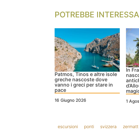
POTREBBE INTERESSA
In Fr
Patmos, Tinos e altre isole
nasco
greche nascoste dove
antic
vanno i greci per stare in
d’All
pace
magi
16 Giugno 2026
1 Ago
escursioni
ponti
svizzera
zermatt