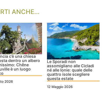
RTI ANCHE...
ancia c’è una chiesa
sta dentro un albero
Le Sporadi non
hissimo: Chêne
assomigliano alle Cicladi
ouville è un luogo
né alle Ionie: quale delle
co
quattro isole scegliere
questa estate
sto 2026
12 Maggio 2026