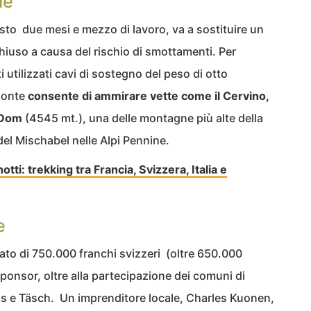
le
iesto due mesi e mezzo di lavoro, va a sostituire un
hiuso a causa del rischio di smottamenti. Per
 utilizzati cavi di sostegno del peso di otto
 ponte
consente di ammirare vette come il Cervino,
e Dom
(4545 mt.), una delle montagne più alte della
 del Mischabel nelle Alpi Pennine.
otti: trekking tra Francia, Svizzera, Italia e
e
stato di 750.000 franchi svizzeri (oltre 650.000
 sponsor, oltre alla partecipazione dei comuni di
us e Täsch. Un imprenditore locale, Charles Kuonen,