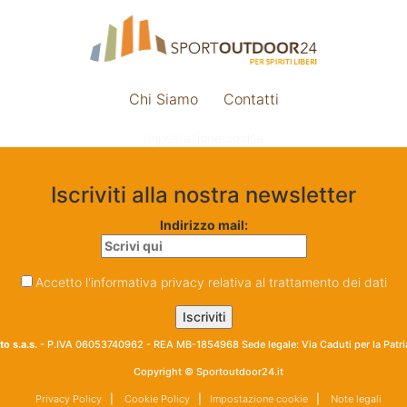
Chi Siamo
Contatti
Impostazione cookie
Iscriviti alla nostra newsletter
Indirizzo mail:
Accetto l'informativa privacy relativa al trattamento dei dati
o s.a.s.
- P.IVA 06053740962 - REA MB-1854968 Sede legale: Via Caduti per la Patr
Copyright © Sportoutdoor24.it
Privacy Policy
|
Cookie Policy
|
Impostazione cookie
|
Note legali