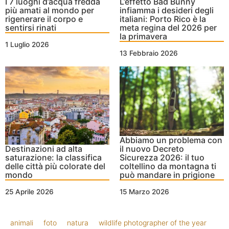
I 7 luoghi d’acqua fredda
L’effetto Bad Bunny
più amati al mondo per
infiamma i desideri degli
rigenerare il corpo e
italiani: Porto Rico è la
sentirsi rinati
meta regina del 2026 per
la primavera
1 Luglio 2026
13 Febbraio 2026
Abbiamo un problema con
Destinazioni ad alta
il nuovo Decreto
saturazione: la classifica
Sicurezza 2026: il tuo
delle città più colorate del
coltellino da montagna ti
mondo
può mandare in prigione
25 Aprile 2026
15 Marzo 2026
animali
foto
natura
wildlife photographer of the year