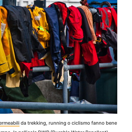
permeabili
da trekking, running o ciclismo fanno bene