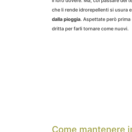
il loro dovere. Ma, col passare del 
che li rende idrorepellenti si usura 
dalla pioggia
. Aspettate però prima 
dritta per farli tornare come nuovi.
Come mantenere im