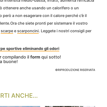
di intensità medio-bassa, infatti, aumenta l’efficacia
uò ottenere anche usando un calorifero o un
o però a non esagerare con il calore perché c’è il
llente.Ora che siete pronti per sistemare il vostro
i
scarpe
e
scarponcini
. Leggete i nostri consigli per
pe sportive eliminando gli odori
r
compilando il
form
qui sotto!
a buone!
©RIPRODUZIONE RISERVATA
RTI ANCHE...