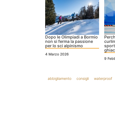
Dopo le Olimpiadi a Bormio
Perch
non si ferma la passione
curlin
per lo sci alpinismo
sport
ghiac
4 Marzo 2026
9 Feb
abbigliamento
consigli
waterproof