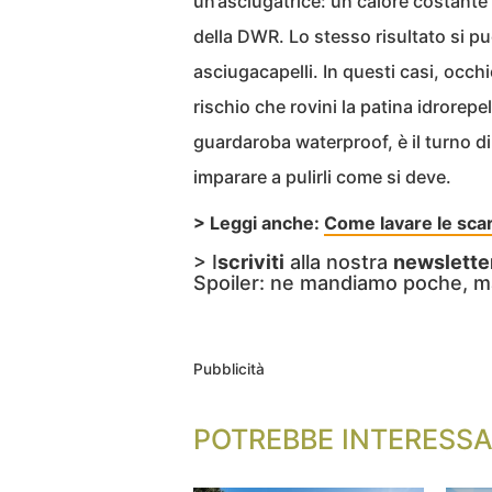
un’asciugatrice: un calore costante 
della DWR. Lo stesso risultato si p
asciugacapelli. In questi casi, occhi
rischio che rovini la patina idrorepe
guardaroba waterproof, è il turno d
imparare a pulirli come si deve.
> Leggi anche:
Come lavare le scar
> I
scriviti
alla nostra
newslette
Spoiler: ne mandiamo poche, m
Pubblicità
POTREBBE INTERESSA