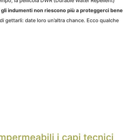
tempo, la pellicola DWR (Durable Water Repellent)
e
gli indumenti non riescono più a proteggerci bene
di gettarli: date loro un’altra chance. Ecco qualche
permeabili i capi tecnici