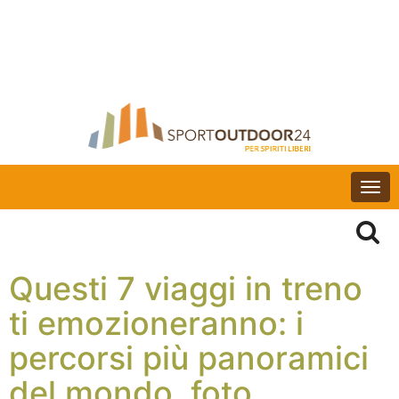
Togg
navi
Questi 7 viaggi in treno
ti emozioneranno: i
percorsi più panoramici
del mondo, foto