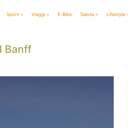
Sport
Viaggi
E-Bike
Salute
Lifestyle
l Banff