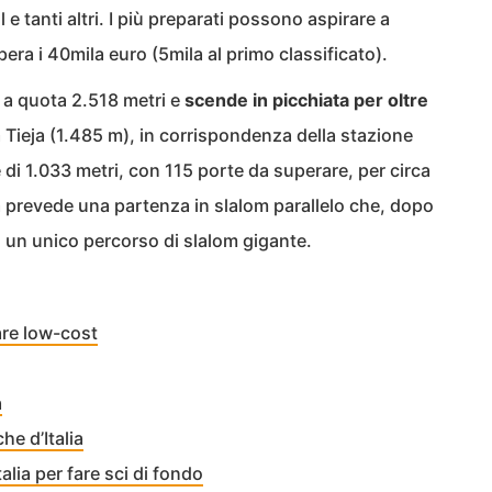
 e tanti altri. I più preparati possono aspirare a
era i 40mila euro (5mila al primo classificato).
a a quota 2.518 metri e
scende in picchiata per oltre
da Tieja (1.485 m), in corrispondenza della stazione
o è di 1.033 metri, con 115 porte da superare, per circa
la prevede una partenza in slalom parallelo che, dopo
n un unico percorso di slalom gigante.
are low-cost
a
he d’Italia
talia per fare sci di fondo