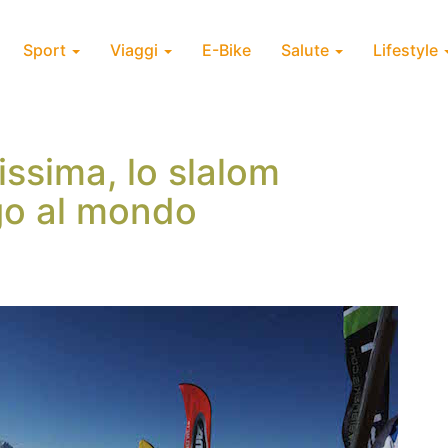
Sport
Viaggi
E-Bike
Salute
Lifestyle
issima, lo slalom
go al mondo