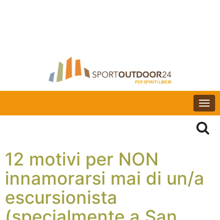
Togg
navi
12 motivi per NON
innamorarsi mai di un/a
escursionista
(specialmente a San