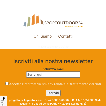
Chi Siamo
Contatti
Impostazione cookie
Iscriviti alla nostra newsletter
Indirizzo mail:
Accetto l'informativa privacy relativa al trattamento dei dati
Un progetto di
Appunto s.a.s.
- P.IVA 06053740962 - REA MB-1854968 Sede
Privacy
legale: Via Caduti per la Patria 47, 20855 Lesmo (MB)