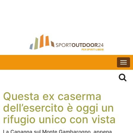
Togg
navi
Questa ex caserma
dell’esercito è oggi un
rifugio unico con vista
La Capanna sul Monte Gambarogno, appena