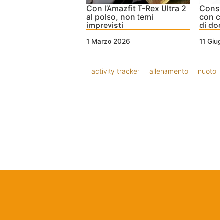
Con l’Amazfit T-Rex Ultra 2
Consi
al polso, non temi
con c
imprevisti
di do
1 Marzo 2026
11 Gi
activity tracker
allenamento
nuoto