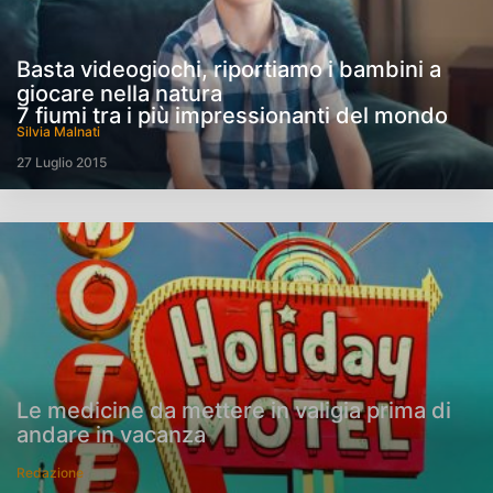
Basta videogiochi, riportiamo i bambini a
giocare nella natura
7 fiumi tra i più impressionanti del mondo
Silvia Malnati
27 Luglio 2015
Le medicine da mettere in valigia prima di
andare in vacanza
Redazione