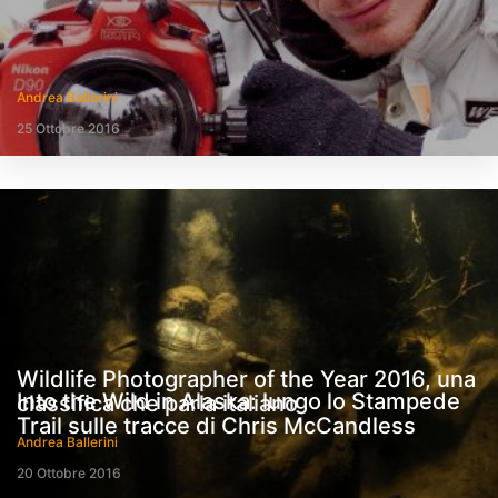
Andrea Ballerini
25 Ottobre 2016
Wildlife Photographer of the Year 2016, una
Into the Wild in Alaska: lungo lo Stampede
classifica che parla italiano
Trail sulle tracce di Chris McCandless
Andrea Ballerini
20 Ottobre 2016