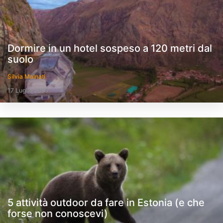
Dormire in un hotel sospeso a 120 metri dal
suolo
Silvia Malnati
17 Luglio 2015
5 attività outdoor da fare in Estonia (e che
forse non conoscevi)