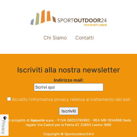
Chi Siamo
Contatti
Impostazione cookie
Iscriviti alla nostra newsletter
Indirizzo mail:
Accetto l'informativa privacy relativa al trattamento dei dati
Un progetto di
Appunto s.a.s.
- P.IVA 06053740962 - REA MB-1854968 Sede
Privacy
legale: Via Caduti per la Patria 47, 20855 Lesmo (MB)
Copyright © Sportoutdoor24.it