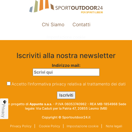
Chi Siamo
Contatti
Impostazione cookie
Iscriviti alla nostra newsletter
Indirizzo mail:
Accetto l'informativa privacy relativa al trattamento dei dati
Un progetto di
Appunto s.a.s.
- P.IVA 06053740962 - REA MB-1854968 Sede
Privacy
legale: Via Caduti per la Patria 47, 20855 Lesmo (MB)
Copyright © Sportoutdoor24.it
Privacy Policy
|
Cookie Policy
|
Impostazione cookie
|
Note legali