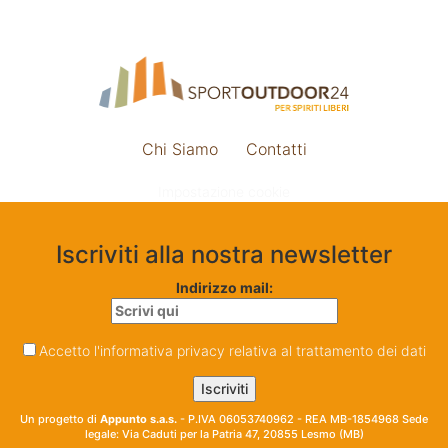
Chi Siamo
Contatti
Impostazione cookie
Iscriviti alla nostra newsletter
Indirizzo mail:
Accetto l'informativa privacy relativa al trattamento dei dati
Un progetto di
Appunto s.a.s.
- P.IVA 06053740962 - REA MB-1854968 Sede
legale: Via Caduti per la Patria 47, 20855 Lesmo (MB)