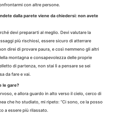
onfrontarmi con altre persone.
dete dalla parete viene da chiedersi: non avete
ché devi prepararti al meglio. Devi valutare la
ssaggi più rischiosi, essere sicuro di atterrare
on direi di provare paura, e così nemmeno gli altri
to della montagna e consapevolezza delle proprie
lletto di partenza, non stai lì a pensare se sei
a da fare e vai.
e le gare?
oso, e allora guardo in alto verso il cielo, cerco di
inea che ho studiato, mi ripeto: “Ci sono, ce la posso
co a essere più rilassato.