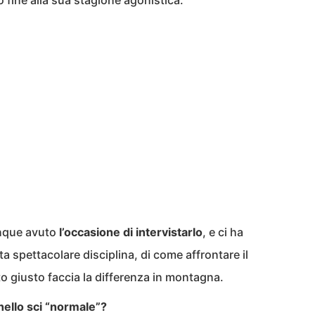
 fine alla sua stagione agonistica.
unque avuto
l’occasione di intervistarlo
, e ci ha
a spettacolare disciplina, di come affrontare il
o giusto faccia la differenza in montagna.
 nello sci “normale”?