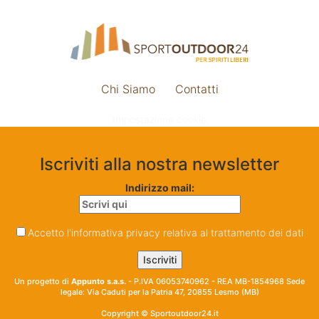
Chi Siamo
Contatti
Impostazione cookie
Iscriviti alla nostra newsletter
Indirizzo mail:
Accetto l'informativa privacy relativa al trattamento dei dati
Un progetto di
Appunto s.a.s.
- P.IVA 06053740962 - REA MB-1854968 Sede
legale: Via Caduti per la Patria 47, 20855 Lesmo (MB)
Copyright © Sportoutdoor24.it