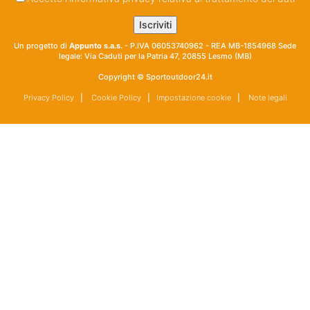
Un progetto di
Appunto s.a.s.
- P.IVA 06053740962 - REA MB-1854968 Sede
legale: Via Caduti per la Patria 47, 20855 Lesmo (MB)
Copyright © Sportoutdoor24.it
Privacy Policy
|
Cookie Policy
|
Impostazione cookie
|
Note legali