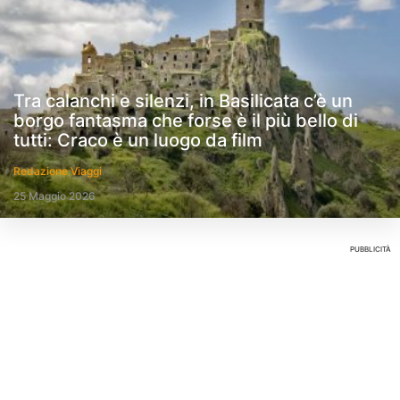
Tra calanchi e silenzi, in Basilicata c’è un
borgo fantasma che forse è il più bello di
tutti: Craco è un luogo da film
Redazione Viaggi
25 Maggio 2026
PUBBLICITÀ