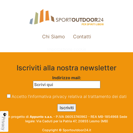
Chi Siamo
Contatti
Impostazione cookie
Iscriviti alla nostra newsletter
Indirizzo mail:
Accetto l'informativa privacy relativa al trattamento dei dati
Un progetto di
Appunto s.a.s.
- P.IVA 06053740962 - REA MB-1854968 Sede
Privacy
legale: Via Caduti per la Patria 47, 20855 Lesmo (MB)
Copyright © Sportoutdoor24.it