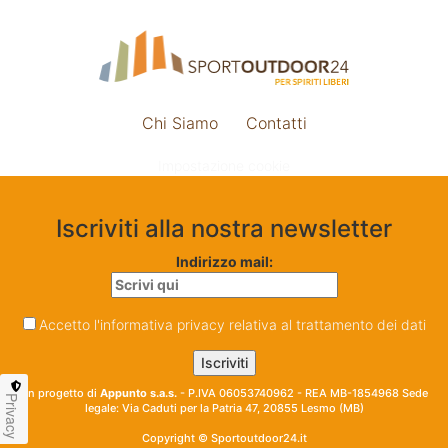
Chi Siamo
Contatti
Impostazione cookie
Iscriviti alla nostra newsletter
Indirizzo mail:
Accetto l'informativa privacy relativa al trattamento dei dati
Un progetto di
Appunto s.a.s.
- P.IVA 06053740962 - REA MB-1854968 Sede
Privacy
legale: Via Caduti per la Patria 47, 20855 Lesmo (MB)
Copyright © Sportoutdoor24.it