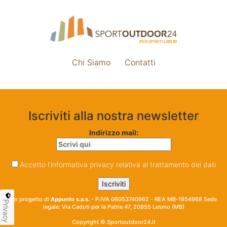
Chi Siamo
Contatti
Impostazione cookie
Iscriviti alla nostra newsletter
Indirizzo mail:
Accetto l'informativa privacy relativa al trattamento dei dati
Un progetto di
Appunto s.a.s.
- P.IVA 06053740962 - REA MB-1854968 Sede
Privacy
legale: Via Caduti per la Patria 47, 20855 Lesmo (MB)
Copyright © Sportoutdoor24.it