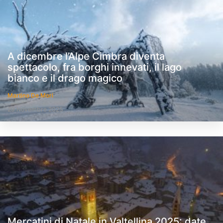
A dicembre l’Alpe Cimbra diventa
spettacolo, fra borghi innevati, il lago
bianco e il drago magico
Martino De Mori
29 Novembre 2025
Mercatini di Natale in Valtellina 2025: date,