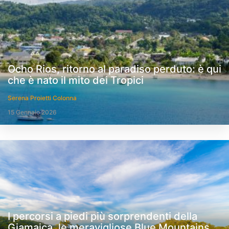
Ocho Rios, ritorno al paradiso perduto: è qui
che è nato il mito dei Tropici
Serena Proietti Colonna
15 Gennaio 2026
I percorsi a piedi più sorprendenti della
Giamaica, le meravigliose Blue Mountains,