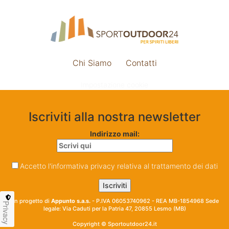
Chi Siamo
Contatti
Impostazione cookie
Iscriviti alla nostra newsletter
Indirizzo mail:
Accetto l'informativa privacy relativa al trattamento dei dati
Un progetto di
Appunto s.a.s.
- P.IVA 06053740962 - REA MB-1854968 Sede
Privacy
legale: Via Caduti per la Patria 47, 20855 Lesmo (MB)
Copyright © Sportoutdoor24.it