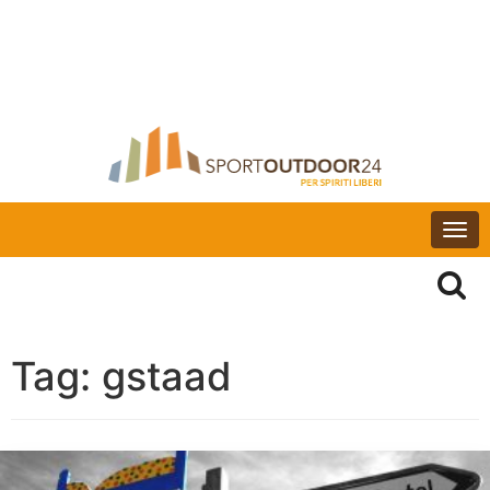
Togg
navi
Tag:
gstaad