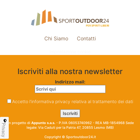
Chi Siamo
Contatti
Impostazione cookie
Iscriviti alla nostra newsletter
Indirizzo mail:
Accetto l'informativa privacy relativa al trattamento dei dati
Un progetto di
Appunto s.a.s.
- P.IVA 06053740962 - REA MB-1854968 Sede
Privacy
legale: Via Caduti per la Patria 47, 20855 Lesmo (MB)
Copyright © Sportoutdoor24.it