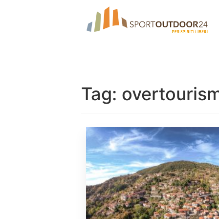
Tag:
overtouris