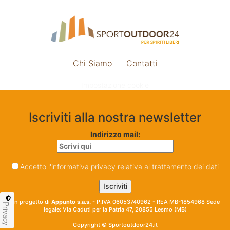
Chi Siamo
Contatti
Impostazione cookie
Iscriviti alla nostra newsletter
Indirizzo mail:
Accetto l'informativa privacy relativa al trattamento dei dati
Un progetto di
Appunto s.a.s.
- P.IVA 06053740962 - REA MB-1854968 Sede
Privacy
legale: Via Caduti per la Patria 47, 20855 Lesmo (MB)
Copyright © Sportoutdoor24.it