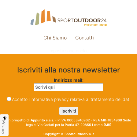
Chi Siamo
Contatti
Impostazione cookie
Iscriviti alla nostra newsletter
Indirizzo mail:
Accetto l'informativa privacy relativa al trattamento dei dati
Un progetto di
Appunto s.a.s.
- P.IVA 06053740962 - REA MB-1854968 Sede
Privacy
legale: Via Caduti per la Patria 47, 20855 Lesmo (MB)
Copyright © Sportoutdoor24.it